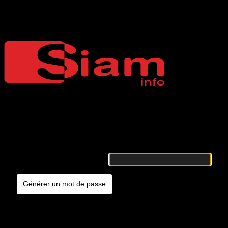
Mot de passe oublié
Siaminfo
Merci de renseigner votre identifiant ou votre adresse e-mail. Vous
recevrez un e-mail contenant les instructions vous permettant de
réinitialiser votre mot de passe.
Identifiant ou adresse e-mail