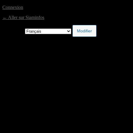
Connexion
← Aller sur Siaminfos
Langue