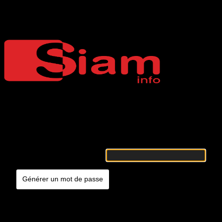
Mot de passe oublié
Siaminfo
Merci de renseigner votre identifiant ou votre adresse e-mail. Vous
recevrez un e-mail contenant les instructions vous permettant de
réinitialiser votre mot de passe.
Identifiant ou adresse e-mail