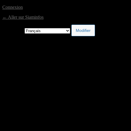
Connexion
← Aller sur Siaminfos
Langue