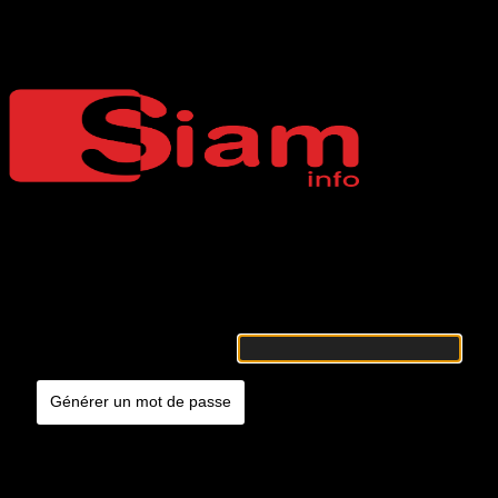
Mot de passe oublié
Siaminfo
Merci de renseigner votre identifiant ou votre adresse e-mail. Vous
recevrez un e-mail contenant les instructions vous permettant de
réinitialiser votre mot de passe.
Identifiant ou adresse e-mail