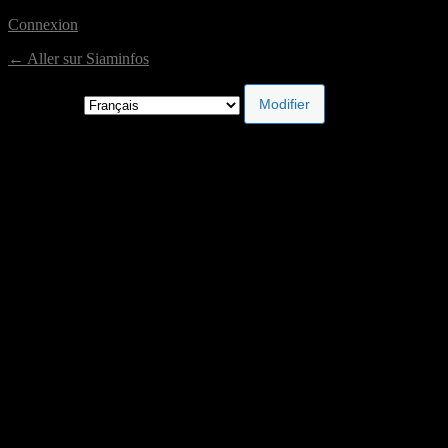
Connexion
← Aller sur Siaminfos
Langue