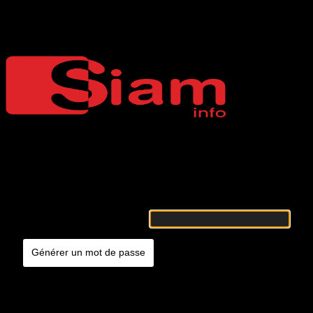
Mot de passe oublié
Siaminfo
Merci de renseigner votre identifiant ou votre adresse e-mail. Vous
recevrez un e-mail contenant les instructions vous permettant de
réinitialiser votre mot de passe.
Identifiant ou adresse e-mail