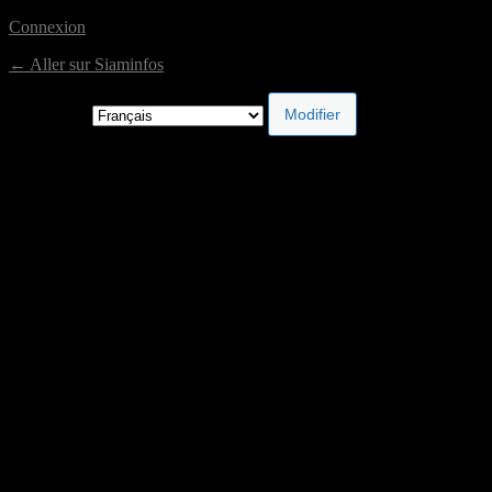
Connexion
← Aller sur Siaminfos
Langue