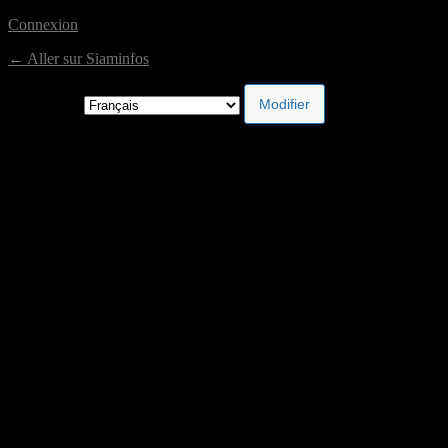
Connexion
← Aller sur Siaminfos
Langue