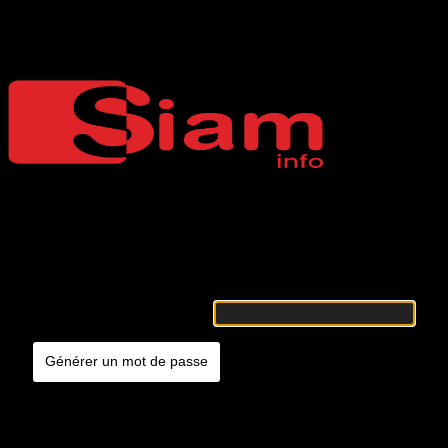
Mot de passe oublié
Siaminfo
Merci de renseigner votre identifiant ou votre adresse e-mail. Vous
recevrez un e-mail contenant les instructions vous permettant de
réinitialiser votre mot de passe.
Identifiant ou adresse e-mail