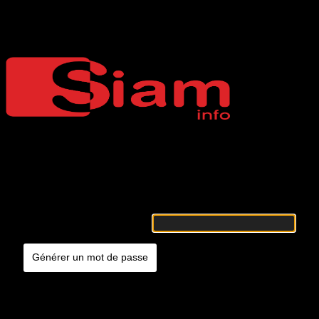
Mot de passe oublié
Siaminfo
Merci de renseigner votre identifiant ou votre adresse e-mail. Vous
recevrez un e-mail contenant les instructions vous permettant de
réinitialiser votre mot de passe.
Identifiant ou adresse e-mail