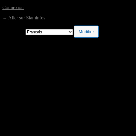
Connexion
← Aller sur Siaminfos
Langue