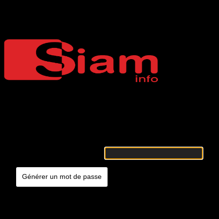
Mot de passe oublié
Siaminfo
Merci de renseigner votre identifiant ou votre adresse e-mail. Vous
recevrez un e-mail contenant les instructions vous permettant de
réinitialiser votre mot de passe.
Identifiant ou adresse e-mail