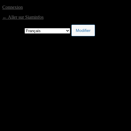
Connexion
← Aller sur Siaminfos
Langue