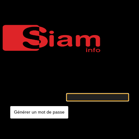
Mot de passe oublié
Siaminfo
Merci de renseigner votre identifiant ou votre adresse e-mail. Vous
recevrez un e-mail contenant les instructions vous permettant de
réinitialiser votre mot de passe.
Identifiant ou adresse e-mail