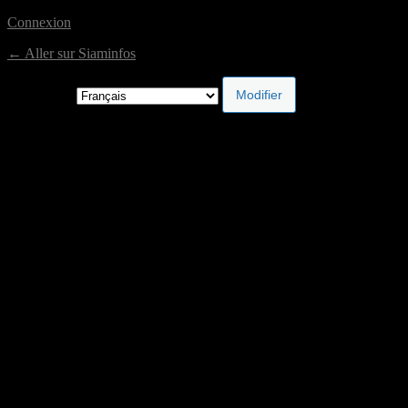
Connexion
← Aller sur Siaminfos
Langue