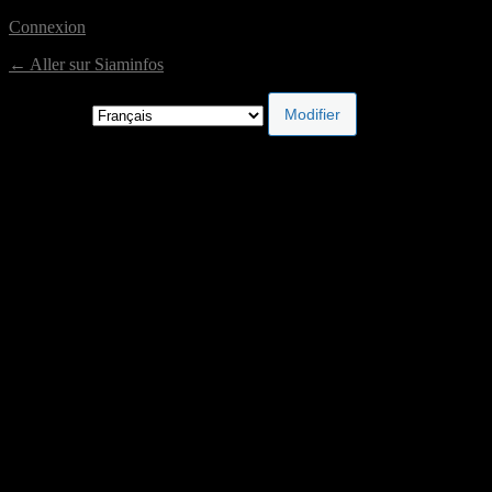
Connexion
← Aller sur Siaminfos
Langue