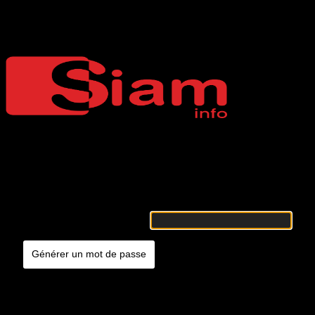
Mot de passe oublié
Siaminfo
Merci de renseigner votre identifiant ou votre adresse e-mail. Vous
recevrez un e-mail contenant les instructions vous permettant de
réinitialiser votre mot de passe.
Identifiant ou adresse e-mail