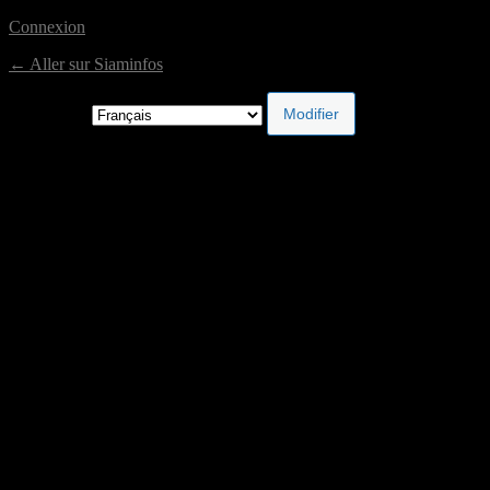
Connexion
← Aller sur Siaminfos
Langue