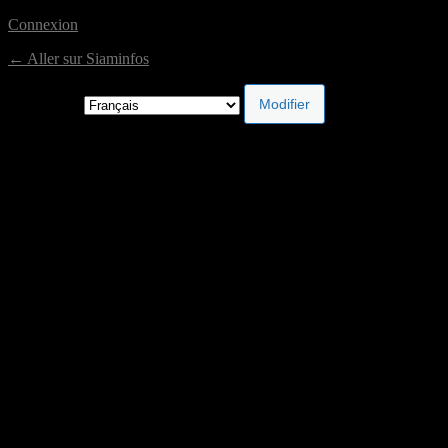
Connexion
← Aller sur Siaminfos
Langue