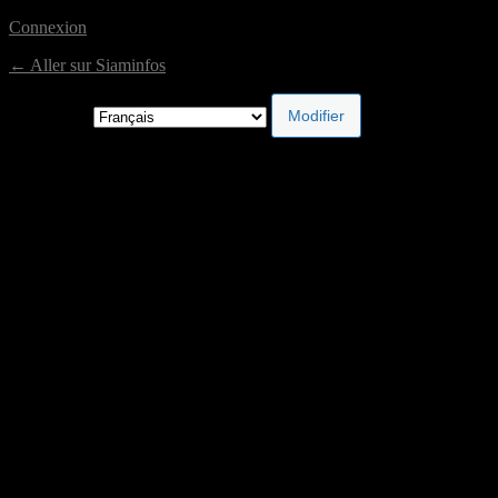
Connexion
← Aller sur Siaminfos
Langue