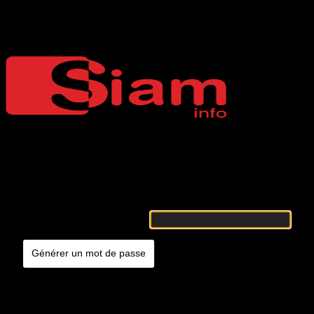
Mot de passe oublié
Siaminfo
Merci de renseigner votre identifiant ou votre adresse e-mail. Vous
recevrez un e-mail contenant les instructions vous permettant de
réinitialiser votre mot de passe.
Identifiant ou adresse e-mail