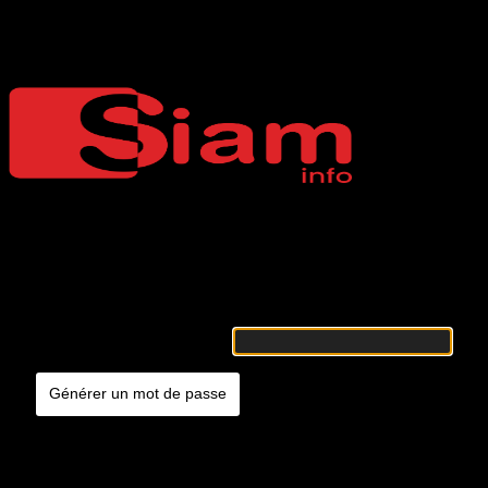
Mot de passe oublié
Siaminfo
Merci de renseigner votre identifiant ou votre adresse e-mail. Vous
recevrez un e-mail contenant les instructions vous permettant de
réinitialiser votre mot de passe.
Identifiant ou adresse e-mail