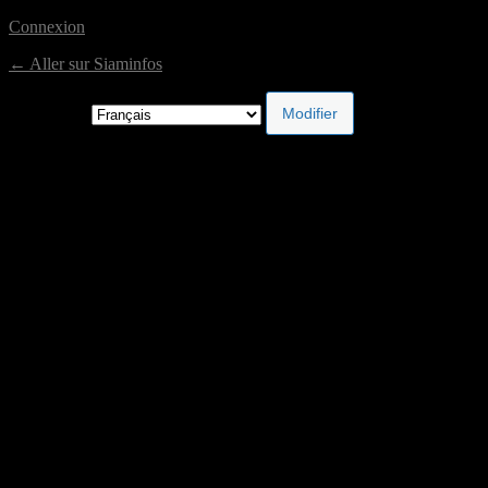
Connexion
← Aller sur Siaminfos
Langue