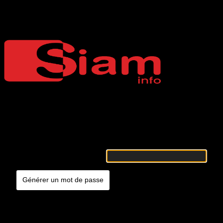
Mot de passe oublié
Siaminfo
Merci de renseigner votre identifiant ou votre adresse e-mail. Vous
recevrez un e-mail contenant les instructions vous permettant de
réinitialiser votre mot de passe.
Identifiant ou adresse e-mail