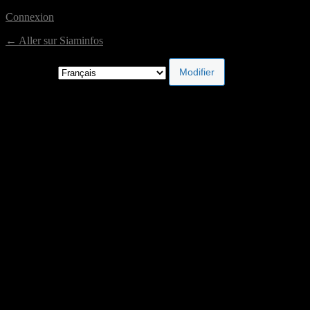
Connexion
← Aller sur Siaminfos
Langue