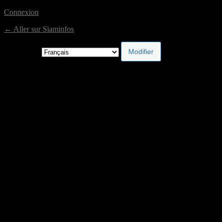
Connexion
← Aller sur Siaminfos
Langue