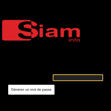
Mot de passe oublié
Siaminfo
Merci de renseigner votre identifiant ou votre adresse e-mail. Vous
recevrez un e-mail contenant les instructions vous permettant de
réinitialiser votre mot de passe.
Identifiant ou adresse e-mail