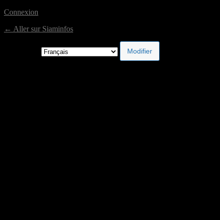
Connexion
← Aller sur Siaminfos
Langue