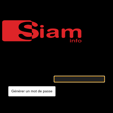
Mot de passe oublié
Siaminfo
Merci de renseigner votre identifiant ou votre adresse e-mail. Vous
recevrez un e-mail contenant les instructions vous permettant de
réinitialiser votre mot de passe.
Identifiant ou adresse e-mail