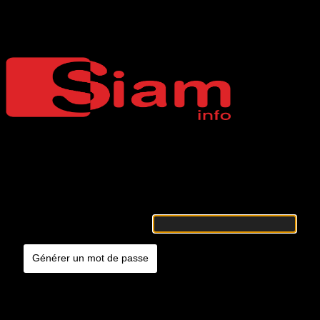
Mot de passe oublié
Siaminfo
Merci de renseigner votre identifiant ou votre adresse e-mail. Vous
recevrez un e-mail contenant les instructions vous permettant de
réinitialiser votre mot de passe.
Identifiant ou adresse e-mail