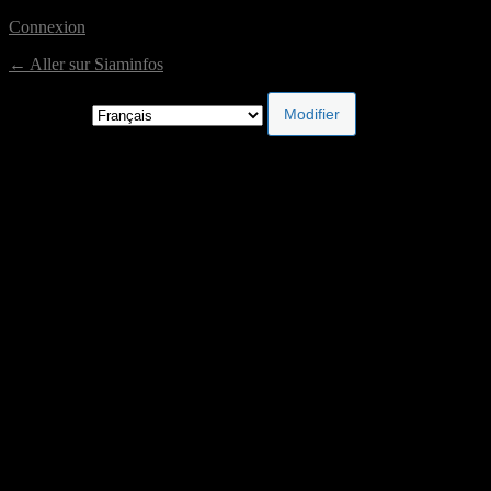
Connexion
← Aller sur Siaminfos
Langue