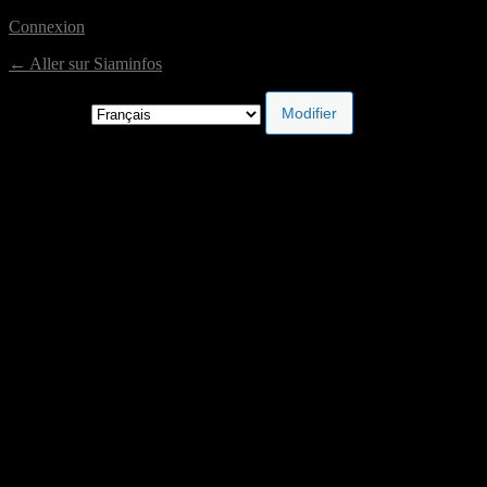
Connexion
← Aller sur Siaminfos
Langue