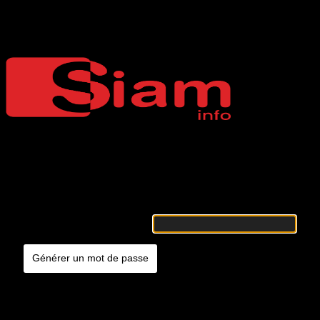
Mot de passe oublié
Siaminfo
Merci de renseigner votre identifiant ou votre adresse e-mail. Vous
recevrez un e-mail contenant les instructions vous permettant de
réinitialiser votre mot de passe.
Identifiant ou adresse e-mail