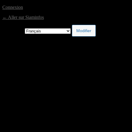
Connexion
← Aller sur Siaminfos
Langue