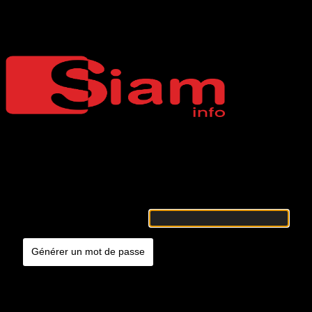
Mot de passe oublié
Siaminfo
Merci de renseigner votre identifiant ou votre adresse e-mail. Vous
recevrez un e-mail contenant les instructions vous permettant de
réinitialiser votre mot de passe.
Identifiant ou adresse e-mail