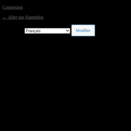
Connexion
← Aller sur Siaminfos
Langue