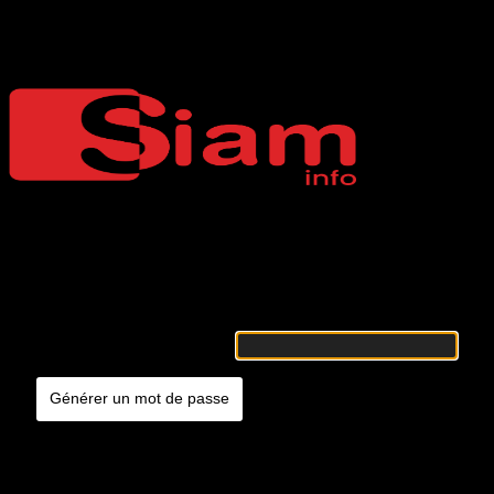
Mot de passe oublié
Siaminfo
Merci de renseigner votre identifiant ou votre adresse e-mail. Vous
recevrez un e-mail contenant les instructions vous permettant de
réinitialiser votre mot de passe.
Identifiant ou adresse e-mail