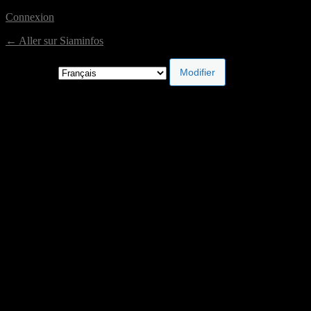
Connexion
← Aller sur Siaminfos
Langue