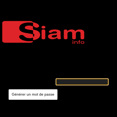
Mot de passe oublié
Siaminfo
Merci de renseigner votre identifiant ou votre adresse e-mail. Vous
recevrez un e-mail contenant les instructions vous permettant de
réinitialiser votre mot de passe.
Identifiant ou adresse e-mail