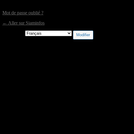
Mot de passe oublié ?
← Aller sur Siaminfos
Langue