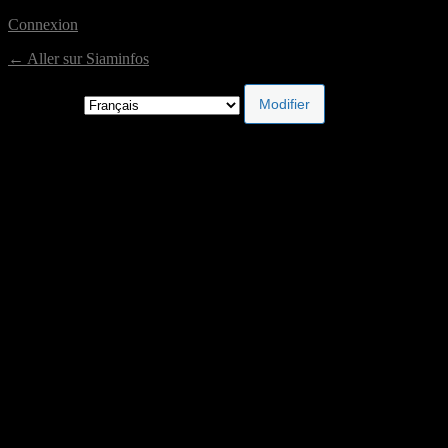
Connexion
← Aller sur Siaminfos
Langue