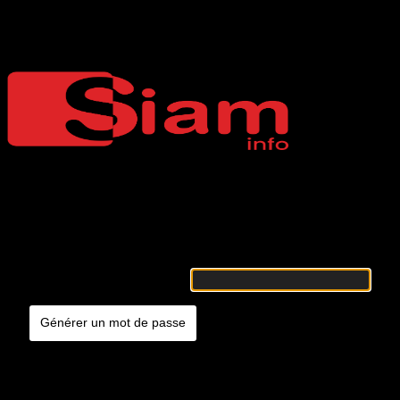
Mot de passe oublié
Siaminfo
Merci de renseigner votre identifiant ou votre adresse e-mail. Vous
recevrez un e-mail contenant les instructions vous permettant de
réinitialiser votre mot de passe.
Identifiant ou adresse e-mail