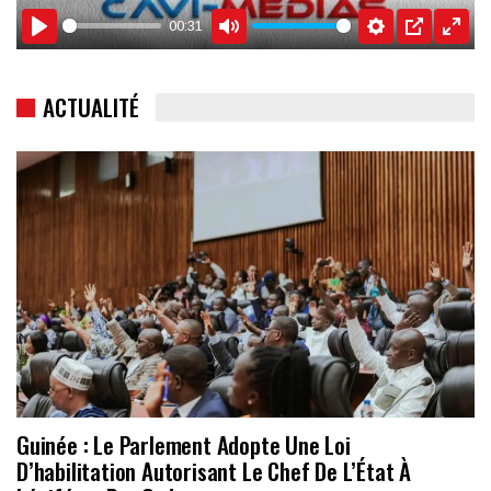
00:31
PLAY
MUTE
SETTINGS
PIP
ENTE
FULL
ACTUALITÉ
Guinée : Le Parlement Adopte Une Loi
D’habilitation Autorisant Le Chef De L’État À