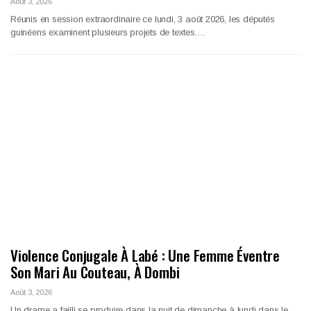
Août 3, 2026
Réunis en session extraordinaire ce lundi, 3 août 2026, les députés
guinéens examinent plusieurs projets de textes.…
Violence Conjugale À Labé : Une Femme Éventre
Son Mari Au Couteau, À Dombi
Août 3, 2026
Un drame a failli se produire dans la nuit de dimanche à lundi dans le