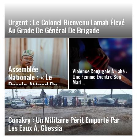
Urgent : Le Colonel Bienvenu Lamah Élevé
Au Grade De Général De Brigade
Assemblée
Violence Conjugale À Labé :
Nationale : « Le
Une Femme Éventre Son
Mari…
Peuple Attend De
Nous Moins…
Conakry : Un Militaire Périt Emporté Par
Les Eaux À, Gbessia