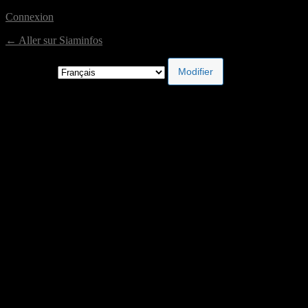
Connexion
← Aller sur Siaminfos
Langue