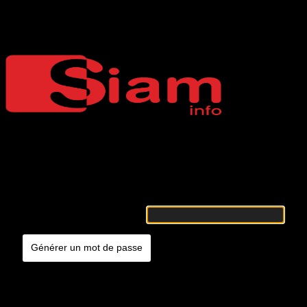
Mot de passe oublié
Siaminfo
Merci de renseigner votre identifiant ou votre adresse e-mail. Vous
recevrez un e-mail contenant les instructions vous permettant de
réinitialiser votre mot de passe.
Identifiant ou adresse e-mail