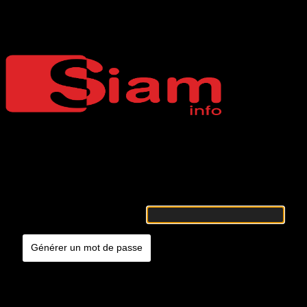
Mot de passe oublié
Siaminfo
Merci de renseigner votre identifiant ou votre adresse e-mail. Vous
recevrez un e-mail contenant les instructions vous permettant de
réinitialiser votre mot de passe.
Identifiant ou adresse e-mail