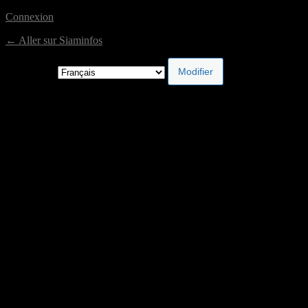
Connexion
← Aller sur Siaminfos
Langue