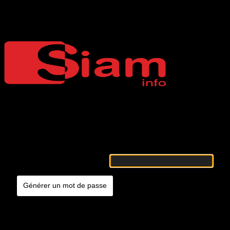
Mot de passe oublié
Siaminfo
Merci de renseigner votre identifiant ou votre adresse e-mail. Vous
recevrez un e-mail contenant les instructions vous permettant de
réinitialiser votre mot de passe.
Identifiant ou adresse e-mail