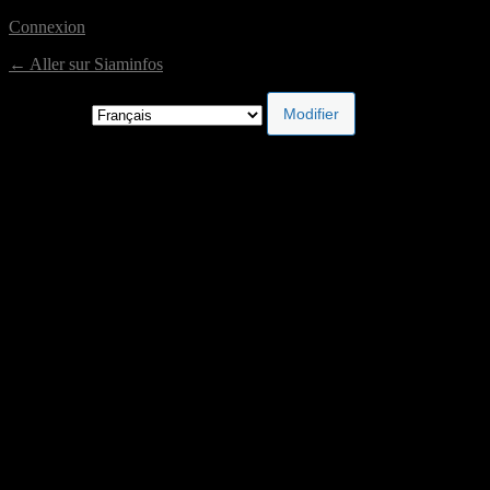
Connexion
← Aller sur Siaminfos
Langue