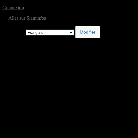
Connexion
← Aller sur Siaminfos
Langue