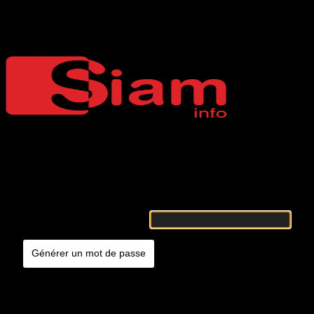
Mot de passe oublié
Siaminfo
Merci de renseigner votre identifiant ou votre adresse e-mail. Vous
recevrez un e-mail contenant les instructions vous permettant de
réinitialiser votre mot de passe.
Identifiant ou adresse e-mail