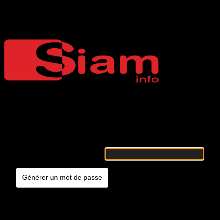
Mot de passe oublié
Siaminfo
Merci de renseigner votre identifiant ou votre adresse e-mail. Vous
recevrez un e-mail contenant les instructions vous permettant de
réinitialiser votre mot de passe.
Identifiant ou adresse e-mail