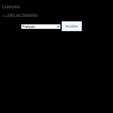
Connexion
← Aller sur Siaminfos
Langue