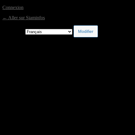
Connexion
← Aller sur Siaminfos
Langue