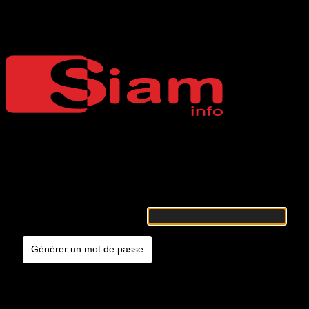
Mot de passe oublié
Siaminfo
Merci de renseigner votre identifiant ou votre adresse e-mail. Vous
recevrez un e-mail contenant les instructions vous permettant de
réinitialiser votre mot de passe.
Identifiant ou adresse e-mail