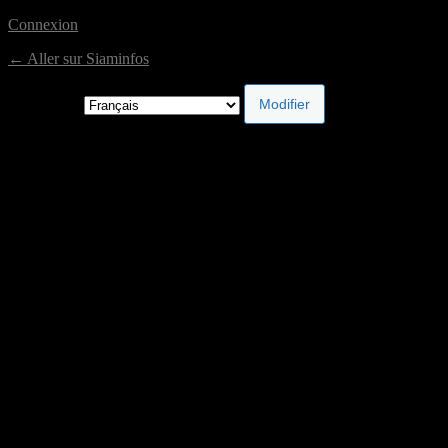
Connexion
← Aller sur Siaminfos
Langue