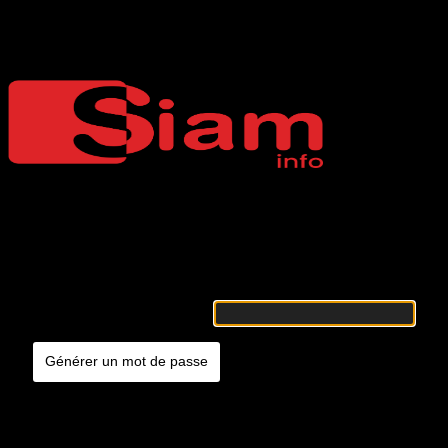
Mot de passe oublié
Siaminfo
Merci de renseigner votre identifiant ou votre adresse e-mail. Vous
recevrez un e-mail contenant les instructions vous permettant de
réinitialiser votre mot de passe.
Identifiant ou adresse e-mail