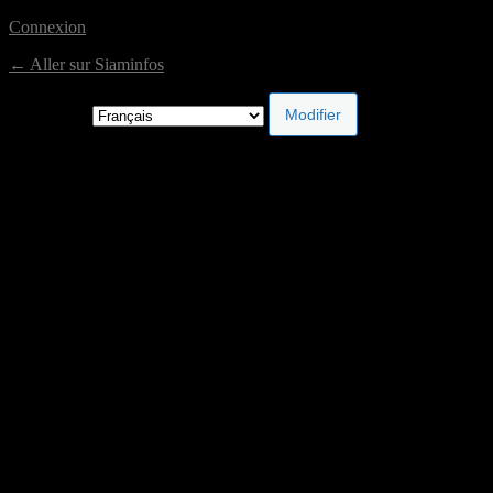
Connexion
← Aller sur Siaminfos
Langue