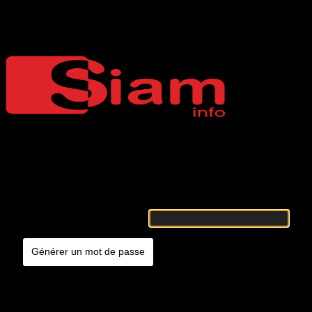
Mot de passe oublié
Siaminfo
Merci de renseigner votre identifiant ou votre adresse e-mail. Vous
recevrez un e-mail contenant les instructions vous permettant de
réinitialiser votre mot de passe.
Identifiant ou adresse e-mail