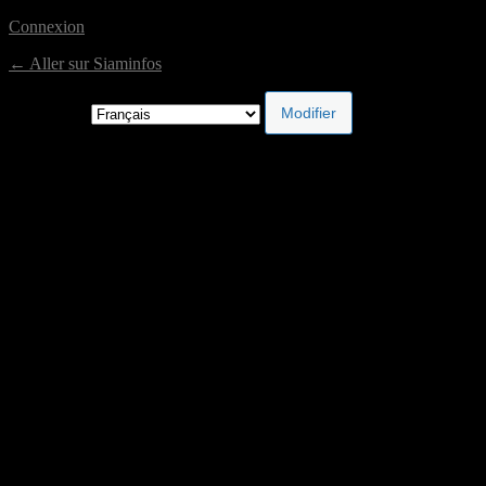
Connexion
← Aller sur Siaminfos
Langue