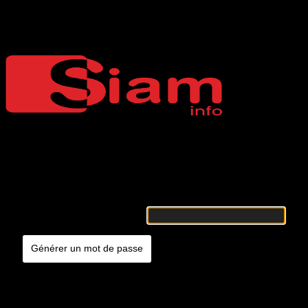
Mot de passe oublié
Siaminfo
Merci de renseigner votre identifiant ou votre adresse e-mail. Vous
recevrez un e-mail contenant les instructions vous permettant de
réinitialiser votre mot de passe.
Identifiant ou adresse e-mail