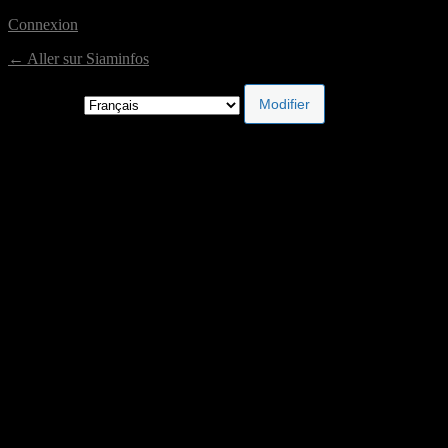
Connexion
← Aller sur Siaminfos
Langue