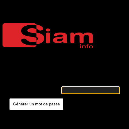
Mot de passe oublié
Siaminfo
Merci de renseigner votre identifiant ou votre adresse e-mail. Vous
recevrez un e-mail contenant les instructions vous permettant de
réinitialiser votre mot de passe.
Identifiant ou adresse e-mail