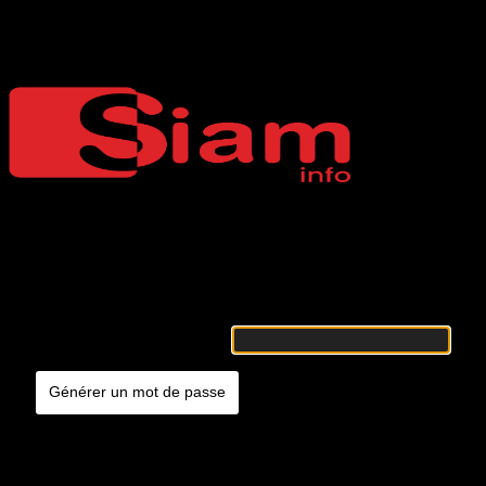
Mot de passe oublié
Siaminfo
Merci de renseigner votre identifiant ou votre adresse e-mail. Vous
recevrez un e-mail contenant les instructions vous permettant de
réinitialiser votre mot de passe.
Identifiant ou adresse e-mail