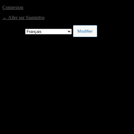
Connexion
← Aller sur Siaminfos
Langue