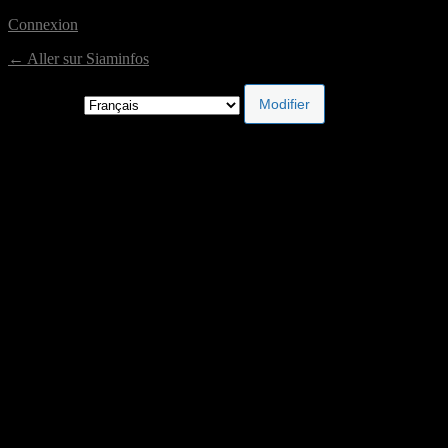
Connexion
← Aller sur Siaminfos
Langue