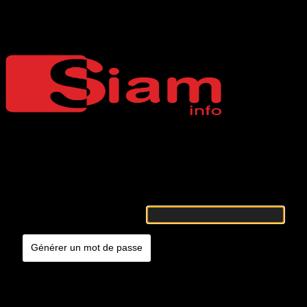
Mot de passe oublié
Siaminfo
Merci de renseigner votre identifiant ou votre adresse e-mail. Vous
recevrez un e-mail contenant les instructions vous permettant de
réinitialiser votre mot de passe.
Identifiant ou adresse e-mail