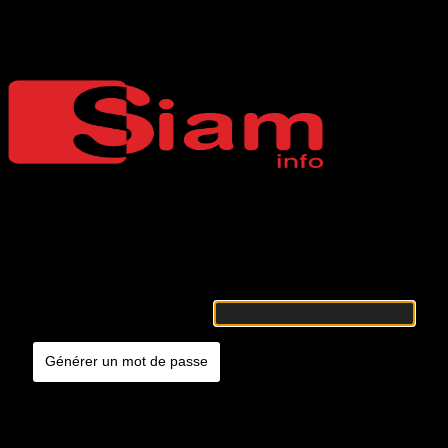
Mot de passe oublié
Siaminfo
Merci de renseigner votre identifiant ou votre adresse e-mail. Vous
recevrez un e-mail contenant les instructions vous permettant de
réinitialiser votre mot de passe.
Identifiant ou adresse e-mail