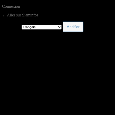
Connexion
← Aller sur Siaminfos
Langue