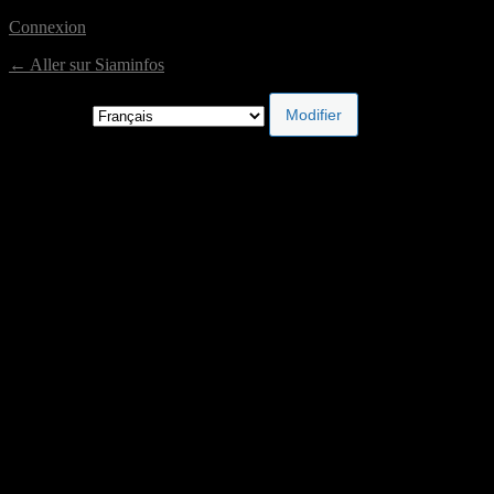
Connexion
← Aller sur Siaminfos
Langue