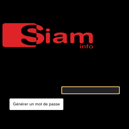
Mot de passe oublié
Siaminfo
Merci de renseigner votre identifiant ou votre adresse e-mail. Vous
recevrez un e-mail contenant les instructions vous permettant de
réinitialiser votre mot de passe.
Identifiant ou adresse e-mail