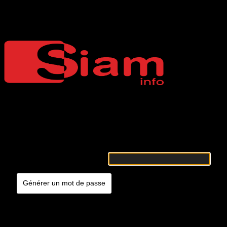
Mot de passe oublié
Siaminfo
Merci de renseigner votre identifiant ou votre adresse e-mail. Vous
recevrez un e-mail contenant les instructions vous permettant de
réinitialiser votre mot de passe.
Identifiant ou adresse e-mail