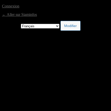
Connexion
← Aller sur Siaminfos
Langue