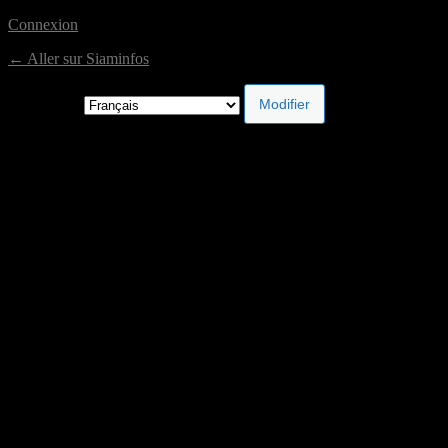
Connexion
← Aller sur Siaminfos
Langue