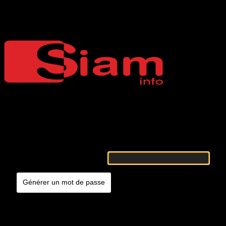
Mot de passe oublié
Siaminfo
Merci de renseigner votre identifiant ou votre adresse e-mail. Vous
recevrez un e-mail contenant les instructions vous permettant de
réinitialiser votre mot de passe.
Identifiant ou adresse e-mail