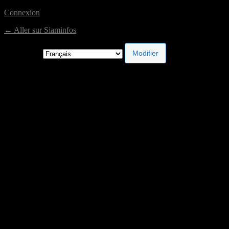
Connexion
← Aller sur Siaminfos
Langue