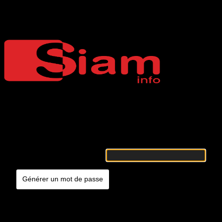
Mot de passe oublié
Siaminfo
Merci de renseigner votre identifiant ou votre adresse e-mail. Vous
recevrez un e-mail contenant les instructions vous permettant de
réinitialiser votre mot de passe.
Identifiant ou adresse e-mail