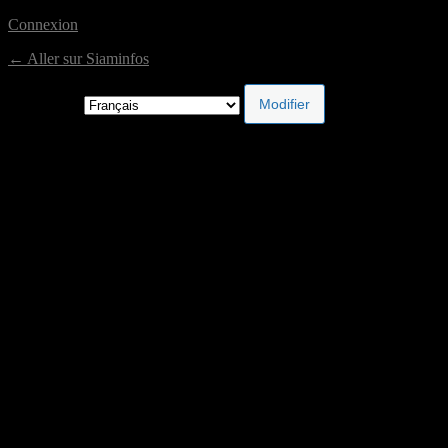
Connexion
← Aller sur Siaminfos
Langue