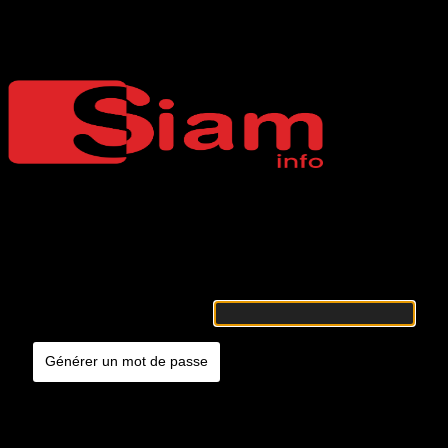
Mot de passe oublié
Siaminfo
Merci de renseigner votre identifiant ou votre adresse e-mail. Vous
recevrez un e-mail contenant les instructions vous permettant de
réinitialiser votre mot de passe.
Identifiant ou adresse e-mail