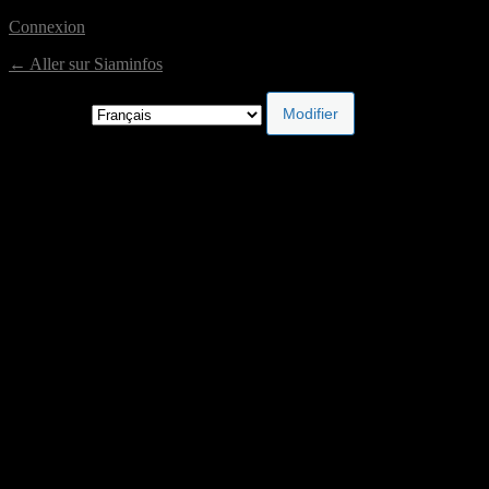
Connexion
← Aller sur Siaminfos
Langue