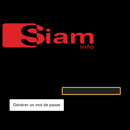
Mot de passe oublié
Siaminfo
Merci de renseigner votre identifiant ou votre adresse e-mail. Vous
recevrez un e-mail contenant les instructions vous permettant de
réinitialiser votre mot de passe.
Identifiant ou adresse e-mail