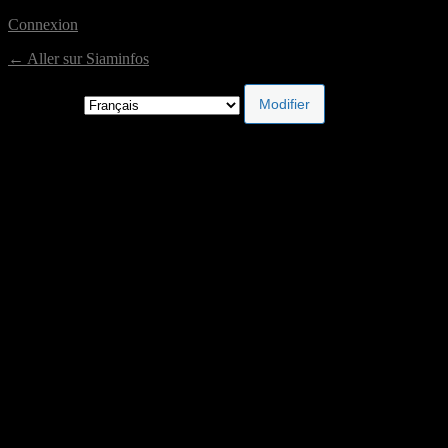
Connexion
← Aller sur Siaminfos
Langue