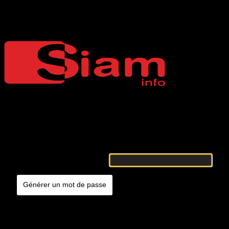
Mot de passe oublié
Siaminfo
Merci de renseigner votre identifiant ou votre adresse e-mail. Vous
recevrez un e-mail contenant les instructions vous permettant de
réinitialiser votre mot de passe.
Identifiant ou adresse e-mail