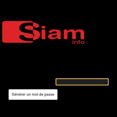
Mot de passe oublié
Siaminfo
Merci de renseigner votre identifiant ou votre adresse e-mail. Vous
recevrez un e-mail contenant les instructions vous permettant de
réinitialiser votre mot de passe.
Identifiant ou adresse e-mail