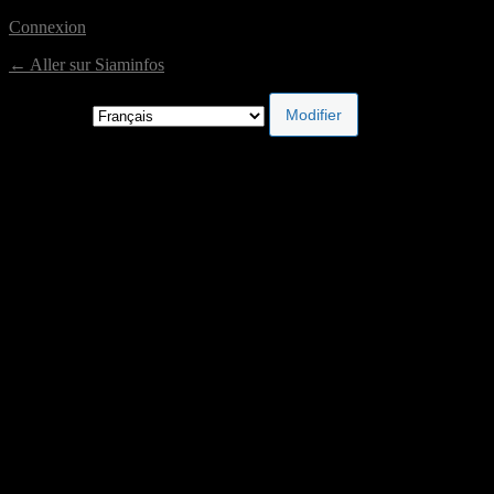
Connexion
← Aller sur Siaminfos
Langue