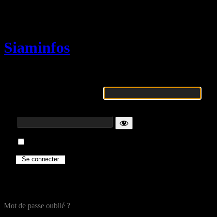
Se connecter
Siaminfos
Identifiant ou adresse e-mail
Mot de passe
Se souvenir de moi
Mot de passe oublié ?