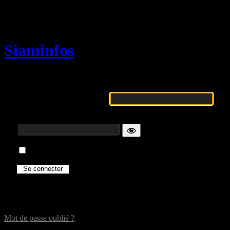
Se connecter
Siaminfos
Identifiant ou adresse e-mail
Mot de passe
Se souvenir de moi
Mot de passe oublié ?