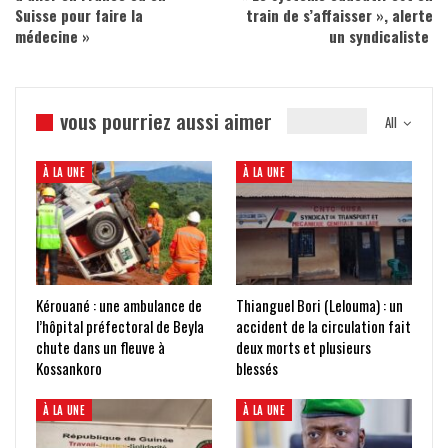
Suisse pour faire la
train de s’affaisser », alerte
médecine »
un syndicaliste
vous pourriez aussi aimer
All
À LA UNE
À LA UNE
Kérouané : une ambulance de
Thianguel Bori (Lelouma) : un
l’hôpital préfectoral de Beyla
accident de la circulation fait
chute dans un fleuve à
deux morts et plusieurs
Kossankoro
blessés
À LA UNE
À LA UNE