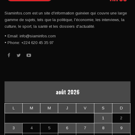
Siaminfos.com est un site d'information guinéen qui couvre une large
gamme de sujets, tels que la politique, l'économie, les interviews, la
culture, le sport, la santé et les dossiers d'actualité.
• Email: info@siaminfos.com
• Phone: +224 620 45 35 97
août 2026
L
M
M
J
V
S
D
1
2
3
4
5
6
7
8
9