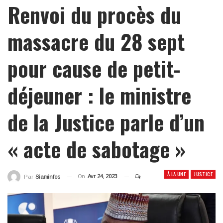
Renvoi du procès du
massacre du 28 sept
pour cause de petit-
déjeuner : le ministre
de la Justice parle d’un
« acte de sabotage »
À LA UNE
JUSTICE
On
Avr 24, 2023
Par
Siaminfos