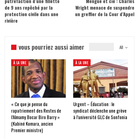
putréfaction d’une fillette
Menguè et cie : Charles
de 9 ans repêché par la
Wright menace de suspendre
protection civile dans une
un greffier de la Cour d’Appel
rivière
vous pourriez aussi aimer
All
À LA UNE
À LA UNE
« Ce que je pense du
Urgent – Éducation : le
rapatriement des Restes de
syndicat déclenche une grève
l’Almamy Bocar Biro Barry »
à l’université GLC de Sonfonia
(Kabiné Komara, ancien
Premier ministre)