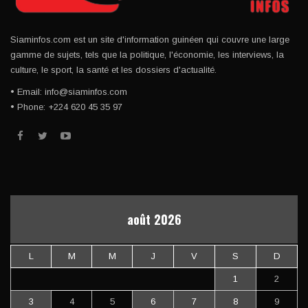
Siaminfos.com est un site d'information guinéen qui couvre une large
gamme de sujets, tels que la politique, l'économie, les interviews, la
culture, le sport, la santé et les dossiers d'actualité.
• Email: info@siaminfos.com
• Phone: +224 620 45 35 97
août 2026
L
M
M
J
V
S
D
1
2
3
4
5
6
7
8
9