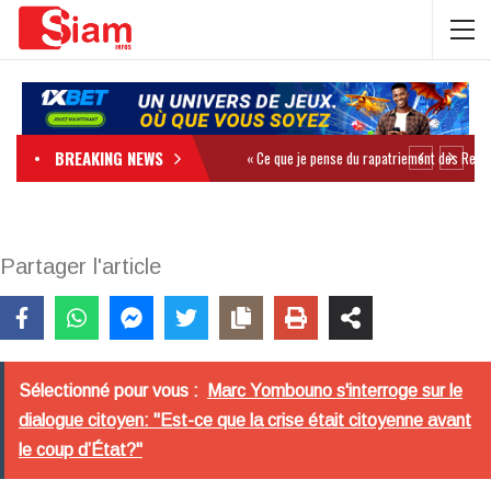
BREAKING NEWS
Partager l'article
Sélectionné pour vous :
Marc Yombouno s'interroge sur le
dialogue citoyen: "Est-ce que la crise était citoyenne avant
le coup d’État?"