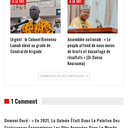
À LA UNE
À LA UNE
Urgent : le Colonel Bienvenu
Assemblée nationale : « Le
Lamah élevé au grade de
peuple attend de nous moins
Général de brigade
de bruits et davantage de
résultats » (Dr Dansa
Kourouma)
CHARGER PLUS D'ARTICLES
1 Comment
Domani Doré : « En 2021, La Guinée Était Dans Le Peloton Des
Croissances Économiques Les Plus Avancées Dans Le Monde